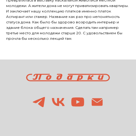
превратилась в выставку наскальной живописи местной
молодежи. А жители дома не могут приватизировать квартиры.
И заключает нашу коллекцию платков именно платок
Аспирант или стажер. Название как раз про непонятность
статуса дома. Как было бы здорово возродить интерьер и
здание блока общего назначения. Сделать там например
третье место для молодежи старше 20. С удовольствием бы
прочла бы несколько лекций там.