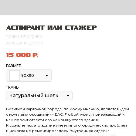
Аспирант или стажер
ТОЧКИ_ПЛАТОЧКИ
Артикул:
PU_VZZ90
15 000
р.
РАЗМЕР
90Х90
ТКАНЬ
Визитной карточкой города, по моему мнению, является «дом
с круглыми окошками» - ДАС. Любой турист приезжающий к
нам просит отвести его на крышу этого здания.
К сожалению, это здание имеет много юридических проблем
и никогда не ремонтировалось. Внутренняя отделка