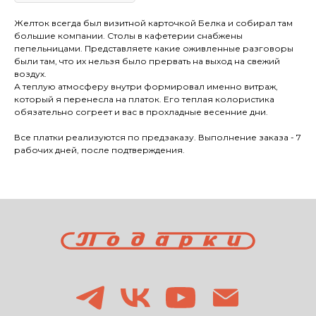
Желток всегда был визитной карточкой Белка и собирал там
большие компании. Столы в кафетерии снабжены
пепельницами. Представляете какие оживленные разговоры
были там, что их нельзя было прервать на выход на свежий
воздух.
А теплую атмосферу внутри формировал именно витраж,
который я перенесла на платок. Его теплая колористика
обязательно согреет и вас в прохладные весенние дни.
Все платки реализуются по предзаказу. Выполнение заказа - 7
рабочих дней, после подтверждения.